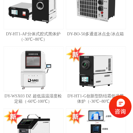
DY-HT1-AF分体式腔式黑体炉
DY-BO-50多通道冰点盒/冰点箱
（-30℃~80℃）
DY-WSX03 DZ 超低温温湿度检
DY-HT1-G创新型防结霜低温黑
定箱（-60℃-100℃）
体炉（-30℃~80℃）