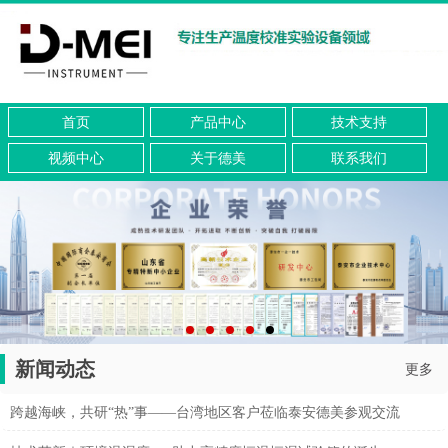
首页
产品中心
技术支持
视频中心
关于德美
联系我们
新闻动态
更多
跨越海峡，共研“热”事——台湾地区客户莅临泰安德美参观交流