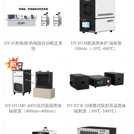
1
2
3
4
5
DY-01热电偶/热电阻自动检定系
DY-HTM面源黑体炉,辐射面
统
100mm（-20℃~600℃）
DY-HT1MF-400Y浴式面源黑体
DY-HT3F-D便携式双腔高温黑体
辐射源（400mm×400mm）
辐射源（300℃-1000℃）