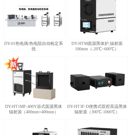
1
2
3
4
5
DY-01热电偶/热电阻自动检定系
DY-HTM面源黑体炉,辐射面
统
100mm（-20℃~600℃）
DY-HT1MF-400Y浴式面源黑体
DY-HT3F-D便携式双腔高温黑体
辐射源（400mm×400mm）
辐射源（300℃-1000℃）