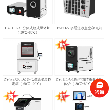
DY-HT1-AF分体式腔式黑体炉
DY-BO-50多通道冰点盒/冰点箱
（-30℃~80℃）
DY-WSX03 DZ 超低温温湿度检
DY-HT1-G创新型防结霜低温黑
定箱（-60℃-100℃）
体炉（-30℃~80℃）