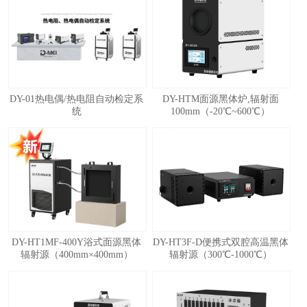
1
2
3
4
5
DY-01热电偶/热电阻自动检定系
DY-HTM面源黑体炉,辐射面
统
100mm（-20℃~600℃）
DY-HT1MF-400Y浴式面源黑体
DY-HT3F-D便携式双腔高温黑体
辐射源（400mm×400mm）
辐射源（300℃-1000℃）