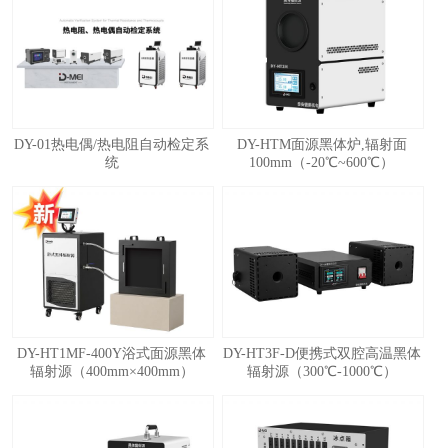
1
2
3
4
5
DY-01热电偶/热电阻自动检定系
DY-HTM面源黑体炉,辐射面
统
100mm（-20℃~600℃）
DY-HT1MF-400Y浴式面源黑体
DY-HT3F-D便携式双腔高温黑体
辐射源（400mm×400mm）
辐射源（300℃-1000℃）