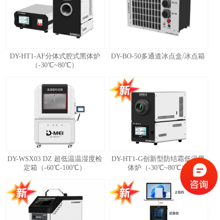
DY-HT1-AF分体式腔式黑体炉
DY-BO-50多通道冰点盒/冰点箱
（-30℃~80℃）
DY-WSX03 DZ 超低温温湿度检
DY-HT1-G创新型防结霜低温黑
定箱（-60℃-100℃）
体炉（-30℃~80℃）