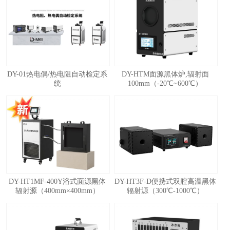
1
2
3
4
5
DY-01热电偶/热电阻自动检定系
DY-HTM面源黑体炉,辐射面
统
100mm（-20℃~600℃）
DY-HT1MF-400Y浴式面源黑体
DY-HT3F-D便携式双腔高温黑体
辐射源（400mm×400mm）
辐射源（300℃-1000℃）