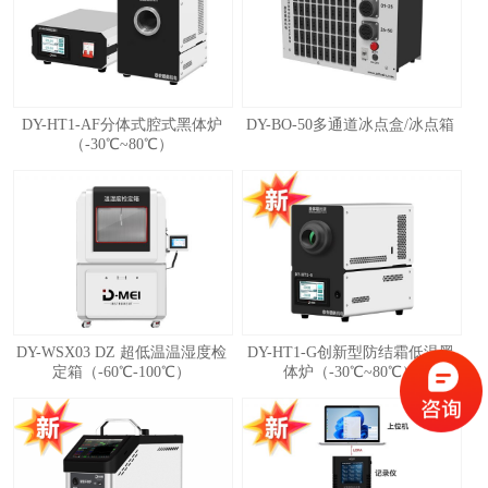
DY-HT1-AF分体式腔式黑体炉
DY-BO-50多通道冰点盒/冰点箱
（-30℃~80℃）
DY-WSX03 DZ 超低温温湿度检
DY-HT1-G创新型防结霜低温黑
定箱（-60℃-100℃）
体炉（-30℃~80℃）