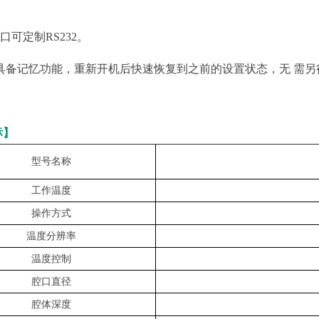
Y-HT3黑体炉/黑体辐射源(300℃~1200℃)
Y-HT4-1黑体炉/黑体辐射源(800℃-1450℃)
口可定制RS232。
Y-HT4黑体炉/黑体辐射源(800℃-1600℃)
Y-HT3000黑体炉/黑体辐射源(800℃-3000℃)
备具备记忆功能，重新开机后快速恢复到之前的设置状态，无 需另
Y-HT2黑体炉/黑体辐射源(室温+5℃~500℃/700℃)
Y-HT2-P便携款腔式黑体炉/黑体辐射源（室温+5-80℃）
标】
型号名称
工作温度
操作方式
温度分辨率
温度控制
腔口直径
腔体深度