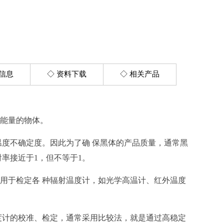
DY-BO零点恒温器/零度恒温器/冰点器···
表面温度计校验装置
DY-BM01表面温度计校验炉
高精度表面温度校验仪
购信息
◇ 资料下载
◇ 相关产品
高精度表面温度校验仪
标准热电阻/热电偶/水银温度计
能量的物体。
度不确定度。因此为了确 保黑体的产品质量，通常黑
率接近于1，但不等于1。
于检定各 种辐射温度计，如光学高温计、红外温度
智能干体炉/干体温度校验炉
计的校准、检定，通常采用比较法，就是通过高稳定
DY-GTL150XA-1干体式温度校验炉(-30℃—150℃)