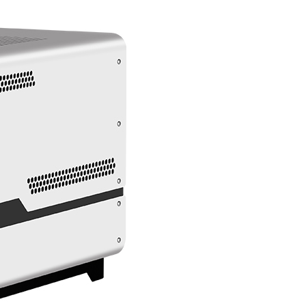
DY-JDL600廉金属热电偶检定炉（300℃-1200℃）
DY-THL01热电偶退火炉
热电偶清洗退火装置
DY-KW智能控温仪
玻璃液体温度计读数装置
DY-06玻璃液体温度计读数装置
水三相点瓶制冻与保存装置
DY-05水三相点瓶冻制保存装置
DY-DP水三相点瓶
零点恒温器
DY-BO1零点恒温器/零度恒温器/冰点器