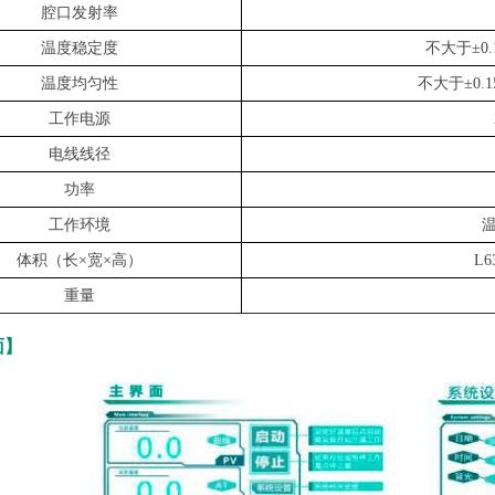
腔口发射率
温度稳定度
不大于
±0
浴式黑体辐射源/黑体炉
温度均匀性
不大于
±0
工作电源
Y-HT1-MF200面源黑体炉，辐射面200mm
电线线径
Y-HT1-MF150面源黑体炉，辐射面150mm
Y-HT1-MF100面源黑体炉，辐射面100mm
功率
Y-HT1-Y低温浴式参考黑体辐射源|黑体炉(-30-100℃)
工作环境
Y-HT1-Y低温浴式参考黑体辐射源|黑体炉(-80-100℃)
体积（长
×宽×高）
L6
Y-HT1-Y低温浴式参考黑体辐射源|黑体炉(-50-100℃)
重量
面】