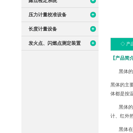
露点检定系统
发火点、闪燃点测定装置
D
D
压力计量校准设备
D
长度计量设备
发火点、闪燃点测定装置
◇ 产
【产品简
黑体的定
D
便
黑体的主
D
体都是按
现场用
黑体的主
计、红外
黑体在工
D