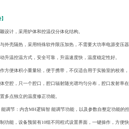
Y-CTRE200多功能智能测温仪/采集仪
势】
新颖设计，采用炉体和控温仪分体化结构。
体与外壳隔热，采用特殊软件限压加热，不需要大功率电源变压
自动升温控温方式，安全可靠，升温速度快，温度稳定性好。
操作方便体积小重量轻，便于携带，不仅适合用于实验室的校准
温校准设备
体空腔，只一个腔口，腔口辐射随光谱均匀分布，腔口发射率在0.9
内置多点独立的温度修正功能。
腔式黑体炉/黑体辐射源
 能调节：内含MH逻辑智 能调节功能，以及参数自整定功能的
Y-HT4A黑体炉/黑体辐射源(800℃-1700℃)
Y-HT1-S高低温一体式腔式黑体炉（-20℃-500℃）
控制功能，设备预留有10组不同程式设置界面，一键操作，方便
Y-HT1低温黑体炉/黑体辐射源(-30℃-80℃)