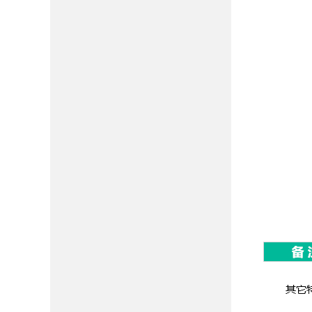
D
动支架
温湿度
D
D
D
D
D