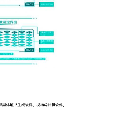
DY-HTX5测量人体用热成像配套微型黑体辐射源
DY-CW非接触式红外测温仪/非接触式体温测试仪
露点仪/通风干湿表
DY-LD02型冷镜式露点仪（抽取式）
DY-LD01型冷镜式露点仪（投入式）
冷镜式露点仪DewMaster
Optidew 401 桌面式高精度镜面露点仪
湿度发生器/干烘供气设备