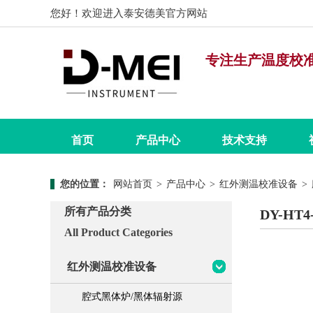
您好！欢迎进入泰安德美官方网站
专注生产温度校
首页
产品中心
技术支持
您的位置：
网站首页
>
产品中心
>
红外测温校准设备
>
产品分类
实验室
计量知识
产品使用
公司简介
所有产品分类
DY-HT
公司招聘
All Product Categories
实验室用温度计量校准设备
D
红外测温校准设备
D
现场用温度计校准设备
D
腔式黑体炉/黑体辐射源
D