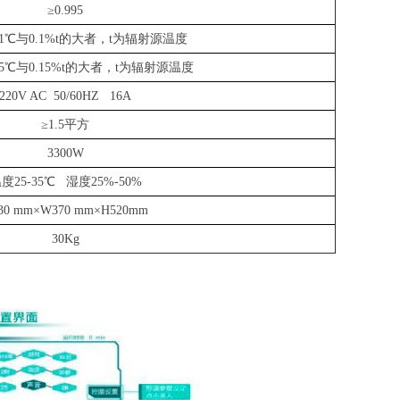
DY-HT1M-200一体面源黑体炉/黑体辐射源
≥0.995
DY-HT2MF-500大面源黑体炉
.1℃与0.1%t的大者，t为辐射源温度
特殊类型黑体炉
.15℃与0.15%t的大者，t为辐射源温度
220V AC 50/60HZ
16A
3D打印机专用红外测温黑体辐射源
≥1.5平方
3300W
温度
25-35℃ 湿度25%-50%
3
0 mm×W370 mm×H520mm
人体测温黑体炉/体温枪专用黑体炉
30
Kg
DY-HTEB标准体温计专用黑体炉(20℃-50℃)
DY-HTY便携式体温专用黑体炉(30℃~45℃)
DY-HTX1热成像红外测温校准设备(35℃~45℃)
DY-HTX2热成像红外测温校准设备(35℃~45℃)
DY-HTX3嵌入式黑体炉/红外测温黑体(35℃~45℃)
DY-HTX4芯片式热成像配套黑体(室温+5℃~45℃)