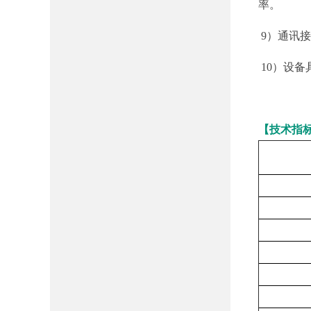
率。
D
D
9）通讯接
D
D
10）设
D
D
【技术指