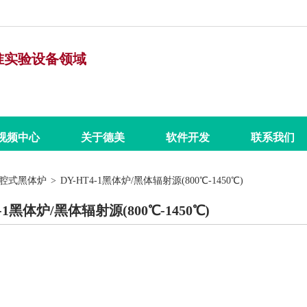
准实验设备领域
视频中心
关于德美
软件开发
联系我们
腔式黑体炉
>
DY-HT4-1黑体炉/黑体辐射源(800℃-1450℃)
用温度计量校准设备
规程资料下载
公司文化
资质荣誉
产品手册
新闻动态
4-1黑体炉/黑体辐射源(800℃-1450℃)
热电偶/热电阻自动检定系统
行业案例
Y-01热电偶/热电阻自动检定系统
Y-01型热电偶自动检测系统（300-1200℃）
Y-01热电阻自动检定系统（-80℃-300℃）
Y-01型热工自动检定系统