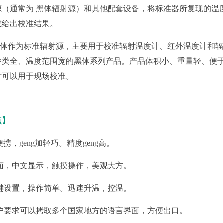
源（通常为 黑体辐射源）和其他配套设备，将标准器所复现的温
Y-GTL-D超低温干体温度校验炉（-80℃-40℃）
或给出校准结果。
Y-GTL-D超低温干体温度校验炉（-60℃-40℃）
作为标准辐射源，主要用于校准辐射温度计、红外温度计和辐
种类全、温度范围宽的黑体系列产品。产品体积小、重量轻、便
时可以用于现场校准。
变压器油面温度计检测装置
Y-GTLB变压器油面温度计检测装置（-20℃-150℃）
点】
加便携，geng加轻巧。精度geng高。
界面，中文显示，触摸操作，美观大方。
高精度数字温度计
一键设置，操作简单。迅速升温，控温。
Y-07手持高精度数字温度计（-80℃-300℃）
Y-69高精度数字温度计（-50～450℃）
客户要求可以拷取多个国家地方的语言界面，方便出口。
Y-CTRE100智能干体仪