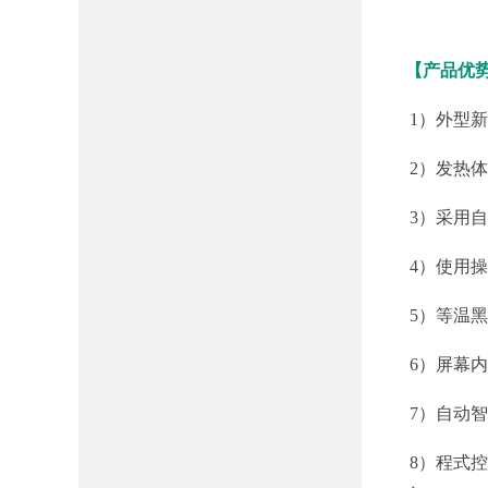
D
【产品优
1）外型
2）发热
3）采用
4）使用
红外测
5）等温黑
6）屏幕
7）自动智
D
D
8）程式
D