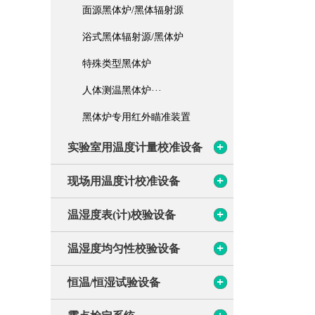
面源黑体炉/黑体辐射源
红外测温校准设备
D
6
浴式黑体辐射源/黑体炉
热
温湿度表(计)校验设备
特殊类型黑体炉
D
人体测温黑体炉···
D
温湿度均匀性校验设备
黑体炉专用红外瞄准装置
恒温/恒湿试验设备
实验室用温度计量校准设备
D
现场用温度计校准设备
露点检定系统
D
温湿度表(计)校验设备
D
压力计量校准设备
D
温湿度均匀性校验设备
D
D
长度计量设备
恒温/恒湿试验设备
D
D