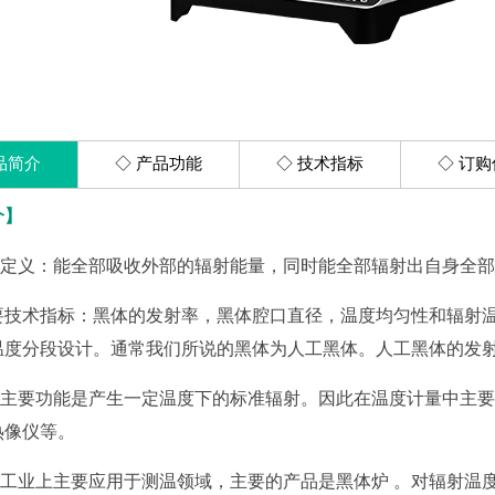
Y-RTS30M便携式制冷恒温槽（-30℃-95℃）
Y-GDL40高低温一体恒温槽（-40℃～300℃）
Y-HTR300M手提式恒温槽（70℃～300℃）
品简介
◇ 产品功能
◇ 技术指标
◇ 订
热管型高精度恒温槽
介】
义：能全部吸收外部的辐射能量，同时能全部辐射出自身全部
Y-YC-550高精度恒温盐槽（160℃～550（600℃））
携式热管恒温槽
要技术指标：黑体的发射率，黑体腔口直径，温度均匀性和辐射温
Y-RG热管型恒温槽
温度分段设计。通常我们所说的黑体为人工黑体。人工黑体的发射
温度计校准设备
要功能是产生一定温度下的标准辐射。因此在温度计量中主要用
热像仪等。
超低温干体炉/干体温度校验炉
业上主要应用于测温领域，主要的产品是黑体炉 。对辐射温度
Y-GTL-D超低温干体温度校验炉（-100℃-40℃）