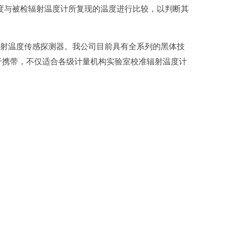
度与被检辐射温度计所复现的温度进行比较，以判断其
DY-GTL650XA干体温度校验炉（50℃-650℃）
DY-GTL1200XA干体炉/干体式校验炉/干井炉
DY-GTL150XA-2低温干体温度校验炉（-40℃-150℃）
射温度传感探测器。我公司目前具有全系列的黑体技
DY-GTL150XA-3干体式温度校验炉(-45℃~100℃)
于携带，不仅适合各级计量机构实验室校准辐射温度计
DY-GTL150XA-4便携干式温度校验炉/干井炉
DY-GTL450XA干体温度校验炉（50℃-450℃）
热工仪表校验仪/二次仪表校验仪
DY-RX手持过程信号校验仪/多功能热工仪表校验仪···
DY-RX01温度校验仪/热工仪表校验仪/二次仪表校验仪
DY-RX04电流电压校验仪/二次仪表校验仪
DY-RX06高精度多功能过程校准器