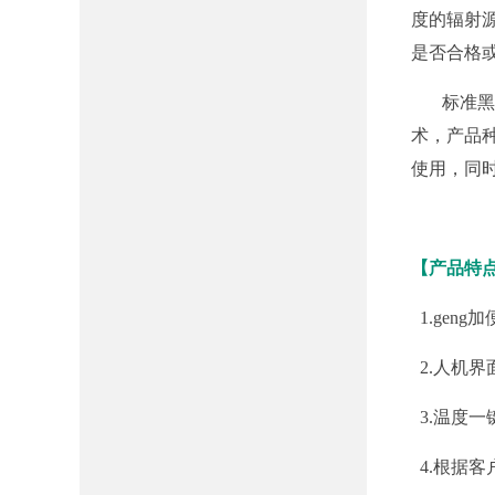
度的辐射
D
是否合格
D
标准黑体
术，产品
使用，同
D
【产品特
1.geng
2.人机
3.温度
D
D
4.根据
D