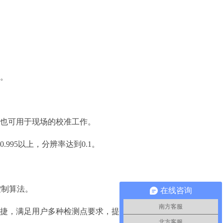
器。
，也可用于现场的校准工作。
95以上，分辨率达到0.1。
面源黑体炉/黑体辐射源
控制算法。
在线咨询
便携智能多面黑体炉DY-HT70MD（室温+5-150℃）
DY-HT50M便携式面源黑体炉，辐射面50mm···
南方客服
快捷，满足用户多种检测点要求，提 高用户的检测效
DY-HT1M低温面源黑体炉,辐射面100mm···
北方客服