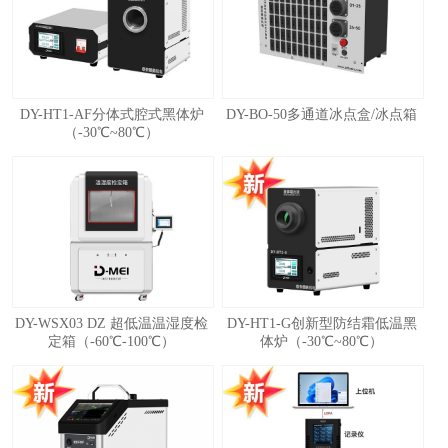
DY-HT1-AF分体式腔式黑体炉
DY-BO-50多通道冰点盒/冰点箱
（-30℃~80℃）
DY-WSX03 DZ 超低温温湿度检
DY-HT1-G创新型防结霜低温黑
定箱（-60℃-100℃）
体炉（-30℃~80℃）