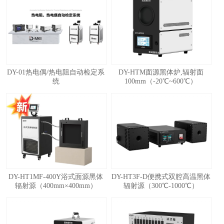
1
2
3
4
5
DY-01热电偶/热电阻自动检定系
DY-HTM面源黑体炉,辐射面
统
100mm（-20℃~600℃）
DY-HT1MF-400Y浴式面源黑体
DY-HT3F-D便携式双腔高温黑体
辐射源（400mm×400mm）
辐射源（300℃-1000℃）