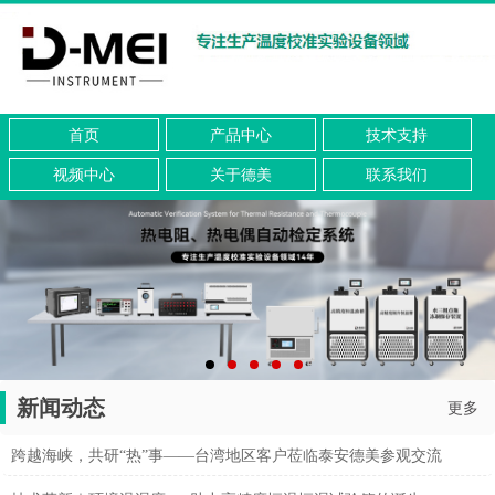
首页
产品中心
技术支持
视频中心
关于德美
联系我们
新闻动态
更多
跨越海峡，共研“热”事——台湾地区客户莅临泰安德美参观交流